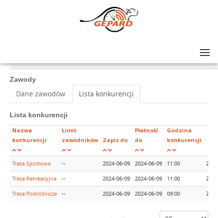
Lista zawodów
>
GRAND PRIX AMATORÓW NA SZOSIE - rajd #5, Czchów (woj. małopolskie)
Zawody
Dane zawodów
Lista konkurencji
Lista konkurencji
Nazwa
Limit
Płatność
Godzina
konkurencji
zawodników
Zapis do
do
konkurencji
Trasa Sportowa
--
2024-06-09
2024-06-09
11:00
Zapi
Trasa Rekreacyjna
--
2024-06-09
2024-06-09
11:00
Zapi
Trasa Podróżnicza
--
2024-06-09
2024-06-09
09:00
Zapi