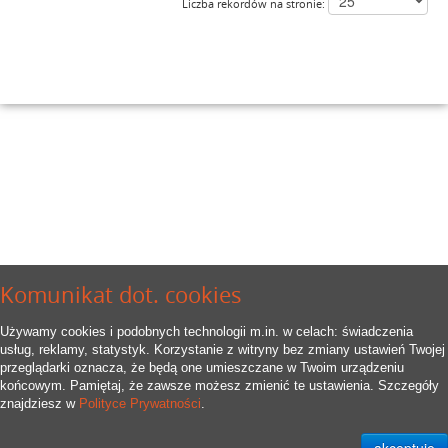
Liczba rekordów na stronie:
Komunikat dot. cookies
Używamy cookies i podobnych technologii m.in. w celach: świadczenia
usług, reklamy, statystyk. Korzystanie z witryny bez zmiany ustawień Twojej
przeglądarki oznacza, że będą one umieszczane w Twoim urządzeniu
końcowym. Pamiętaj, że zawsze możesz zmienić te ustawienia. Szczegóły
znajdziesz w
Polityce Prywatności
.