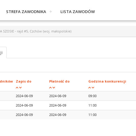
STREFA ZAWODNIKA
LISTA ZAWODÓW
ZOSIE - rajd #5, Czchów (woj. małopolskie)
ji
dników
Zapis do
Płatność do
Godzina konkurencji
2024-06-09
2024-06-09
09:00
2024-06-09
2024-06-09
11:00
2024-06-09
2024-06-09
11:00