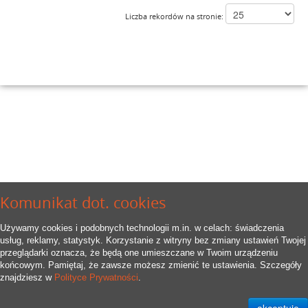
Liczba rekordów na stronie:
Komunikat dot. cookies
Używamy cookies i podobnych technologii m.in. w celach: świadczenia
usług, reklamy, statystyk. Korzystanie z witryny bez zmiany ustawień Twojej
przeglądarki oznacza, że będą one umieszczane w Twoim urządzeniu
końcowym. Pamiętaj, że zawsze możesz zmienić te ustawienia. Szczegóły
znajdziesz w
Polityce Prywatności
.