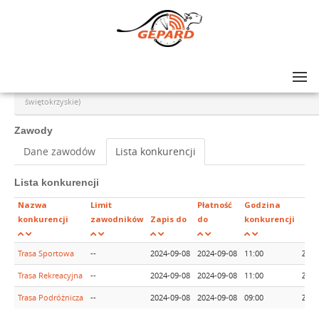
Lista zawodów
>
GRAND PRIX AMATORÓW NA SZOSIE - rajd #11, Ostrowiec Świętokrzyski (woj.
świętokrzyskie)
Zawody
Dane zawodów
Lista konkurencji
Lista konkurencji
Nazwa
Limit
Płatność
Godzina
konkurencji
zawodników
Zapis do
do
konkurencji
Trasa Sportowa
--
2024-09-08
2024-09-08
11:00
Zapi
Trasa Rekreacyjna
--
2024-09-08
2024-09-08
11:00
Zapi
Trasa Podróżnicza
--
2024-09-08
2024-09-08
09:00
Zapi