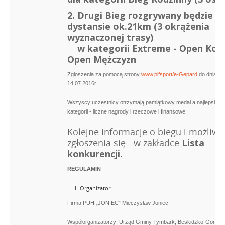
2. Drugi Bieg rozgrywany będzie n
dystansie ok.21km (3 okrążenia
wyznaczonej trasy)
w kategorii Extreme - Open Kobi
Open Mężczyzn
Zgłoszenia za pomocą strony
www.pifsport/e-Gepard
do dnia
14.07.2016r.
Wszyscy uczestnicy otrzymają pamiątkowy medal a najlepsi w k
kategorii - liczne nagrody i rzeczowe i finansowe.
Kolejne informacje o biegu i możliwo
zgłoszenia się - w zakładce
Lista
konkurencji.
REGULAMIN
Organizator:
Firma PUH „JONIEC” Mieczysław Joniec
Współorganizatorzy: Urząd Gminy Tymbark, Beskidzko-Gorcza