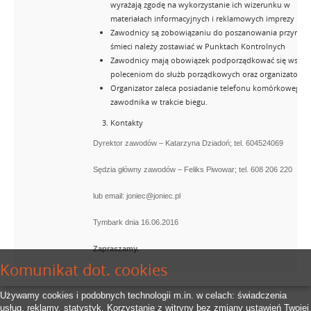
wyrażają zgodę na wykorzystanie ich wizerunku w
materiałach informacyjnych i reklamowych imprezy
Zawodnicy są zobowiązaniu do poszanowania przyrody
śmieci należy zostawiać w Punktach Kontrolnych
Zawodnicy mają obowiązek podporządkować się wszel
poleceniom do służb porządkowych oraz organizatora
Organizator zaleca posiadanie telefonu komórkowego p
zawodnika w trakcie biegu.
Kontakty
Dyrektor zawodów – Katarzyna Dziadoń; tel. 604524069
Sędzia główny zawodów – Feliks Piwowar; tel. 608 206 220
lub email: joniec@joniec.pl
Tymbark dnia 16.06.2016
Zapraszamy.
Komunikat dot. cookies
Używamy cookies i podobnych technologii m.in. w celach: świadczenia
usług, reklamy, statystyk. Korzystanie z witryny bez zmiany ustawień Twojej