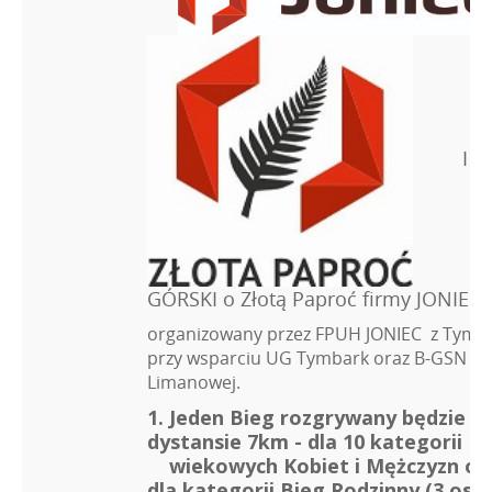
I B
GÓRSKI o Złotą Paproć firmy JONIEC
organizowany przez FPUH JONIEC z Tymb
przy wsparciu UG Tymbark oraz B-GSN w
Limanowej.
1. Jeden Bieg rozgrywany będzie n
dystansie 7km - dla 10 kategorii
wiekowych Kobiet i Mężczyzn or
dla kategorii Bieg Rodzinny (3 osob