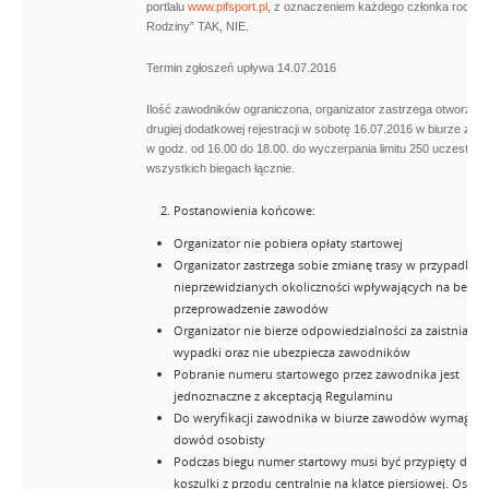
portlalu
www.pifsport.pl
, z oznaczeniem każdego członka rodziny
Rodziny” TAK, NIE.
Termin zgłoszeń upływa 14.07.2016
Ilość zawodników ograniczona, organizator zastrzega otworzeni
drugiej dodatkowej rejestracji w sobotę 16.07.2016 w biurze za
w godz. od 16.00 do 18.00. do wyczerpania limitu 250 uczestni
wszystkich biegach łącznie.
Postanowienia końcowe:
Organizator nie pobiera opłaty startowej
Organizator zastrzega sobie zmianę trasy w przypadku
nieprzewidzianych okoliczności wpływających na bezpi
przeprowadzenie zawodów
Organizator nie bierze odpowiedzialności za zaistniałe
wypadki oraz nie ubezpiecza zawodników
Pobranie numeru startowego przez zawodnika jest
jednoznaczne z akceptacją Regulaminu
Do weryfikacji zawodnika w biurze zawodów wymagany
dowód osobisty
Podczas biegu numer startowy musi być przypięty do
koszulki z przodu centralnie na klatce piersiowej. Osoby