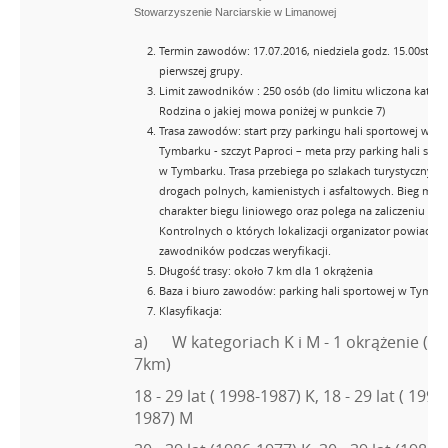
Stowarzyszenie Narciarskie w Limanowej
Termin zawodów: 17.07.2016, niedziela godz. 15.00start
pierwszej grupy.
Limit zawodników : 250 osób (do limitu wliczona katego
Rodzina o jakiej mowa poniżej w punkcie 7)
Trasa zawodów: start przy parkingu hali sportowej w
Tymbarku - szczyt Paproci – meta przy parking hali spo
w Tymbarku. Trasa przebiega po szlakach turystycznych,
drogach polnych, kamienistych i asfaltowych. Bieg ma
charakter biegu liniowego oraz polega na zaliczeniu P
Kontrolnych o których lokalizacji organizator powiadam
zawodników podczas weryfikacji.
Długość trasy: około 7 km dla 1 okrążenia
Baza i biuro zawodów: parking hali sportowej w Tymba
Klasyfikacja:
a) W kategoriach K i M - 1 okrążenie ( ok
7km)
18 - 29 lat ( 1998-1987) K, 18 - 29 lat ( 1998
1987) M