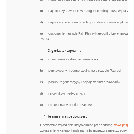
c) najmłodszy zawodnik w kategorii o której mowa w pkt 7b
d) najstarszy zawodnik w kategorii o której mowa w pkt 7a, 7b
e) opcjonalnie nagroda Fair Play w kategorii o której mowa w p
7b, 7c
Organizator zapewnia
a) oznaczenie i zabezpieczenie trasy
b) punkt wodny i regeneracyjny na szczycie Paproci
c) posiłek regeneracyjny i napoje w biurze zawodów
d) ratowników medycznych
e) profesjonalny pomiar czasowy
Termin i miejsce zgłoszeń:
Obowiązuje zgłoszenie indywidualne przez stronę:
www.pifsport.
zgłoszenie w kategorii rodzina na formularzu zamieszczonym na