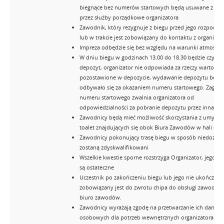
biegnące bez numerów startowych będą usuwane z tra
przez służby porządkowe organizatora
Zawodnik, który rezygnuje z biegu przed jego rozpoczę
lub w trakcie jest zobowiązany do kontaktu z organiza
Impreza odbędzie się bez względu na warunki atmosfer
W dniu biegu w godzinach 13.00 do 18.30 będzie czynn
depozyt, organizator nie odpowiada za rzeczy wartości
pozostawione w depozycie, wydawanie depozytu będzi
odbywało się za okazaniem numeru startowego. Zagubi
numeru startowego zwalnia organizatora od
odpowiedzialności za pobranie depozytu przez inna os
Zawodnicy będą mieć możliwość skorzystania z umywaln
toalet znajdujących się obok Biura Zawodów w hali spo
Zawodnicy pokonujący trasę biegu w sposób niedozwo
zostaną zdyskwalifikowani
Wszelkie kwestie sporne rozstrzyga Organizator, jego de
są ostateczne
Uczestnik po zakończeniu biegu lub jego nie ukończeni
zobowiązany jest do zwrotu chipa do obsługi zawodów
biuro zawodów.
Zawodnicy wyrażają zgodę na przetwarzanie ich danych
osobowych dla potrzeb wewnętrznych organizatora a t