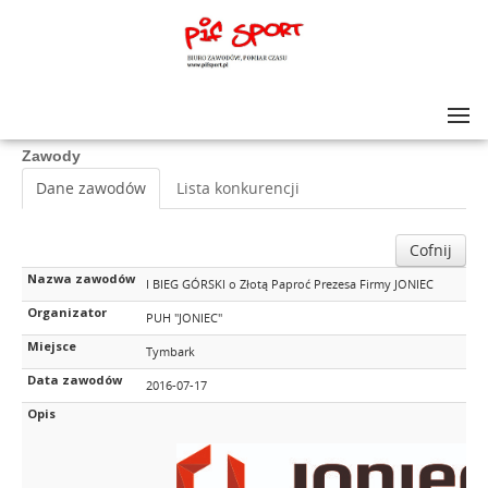
Lista zawodów
>
I BIEG GÓRSKI o Złotą Paproć Prezesa Firmy JONIEC
Zawody
Dane zawodów
Lista konkurencji
Cofnij
Nazwa zawodów
I BIEG GÓRSKI o Złotą Paproć Prezesa Firmy JONIEC
Organizator
PUH "JONIEC"
Miejsce
Tymbark
Data zawodów
2016-07-17
Opis