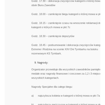
Godz. 17.30 – dekoracja zwycięzców kategorii o której mowa w 
obok Biura Zawodów
Godz. 18.00 – zamknięcie biegu kategorii o której mowa w pkt 7
Godz. 18.15 – zamknięcie czasu na wnoszenie reklamacji do bi
kategorii o których mowa w pkt 7c
Godz. 18.30 – zamknięcie depozytów
Godz. 18.45 – podsumowanie i dekoracja zwycięzców kategorii
Extreme i Rodzina na scenie XXV Dni Tymbarku na boisku
rezerwowym KS Tymbark.
Nagrody:
Organizator przewiduje dla wszystkich zawodników pamiątkowe
medale oraz nagrody finansowe i rzeczowe za 1,2 i 3 miejsce w
wszystkich kategoriach.
Nagrody Specjalne dla całego biegu:
a) najszybsza kobieta w kategorii o której mowa w pkt 7a
b) najszybszy mężczyzna w kategorii o której mowa w pkt 7a