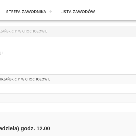
STREFA ZAWODNIKA
LISTA ZAWODÓW
ATRZAŃSKICH” W CHOCHOŁOWIE
ji
TATRZAŃSKICH” W CHOCHOŁOWIE
iedziela) godz. 12.00