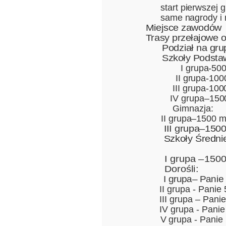
start pierwszej 
same nagrody i
Miejsce zawodów
Trasy przełajowe
Podział na grup
Szkoły Podsta
I grupa-500 m
II grupa-1000
III grupa-1000
IV grupa–1500 
Gimnazja:
II grupa–1500 m
III grupa–1500 m
Szkoły Średnie
I grupa –1500m.d
Dorośli:
I grupa– Panie 
II grupa - Pani
III grupa – Pani
IV grupa - Panie
V grupa - Panie 