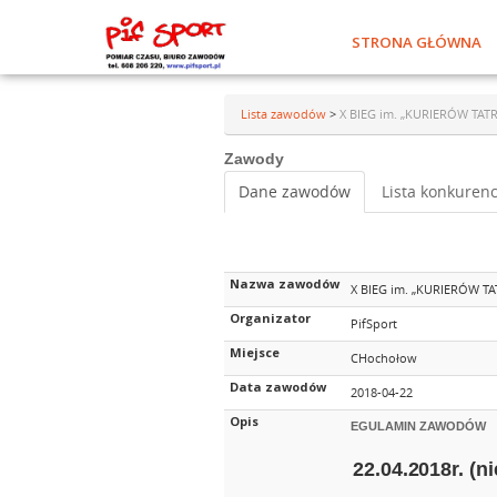
STRONA GŁÓWNA
Lista zawodów
>
X BIEG im. „KURIERÓW T
Zawody
Dane zawodów
Lista konkurenc
Nazwa zawodów
X BIEG im. „KURIERÓW 
Organizator
PifSport
Miejsce
CHochołow
Data zawodów
2018-04-22
Opis
EGULAMIN ZAWODÓW
22.04.2018r. (n