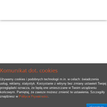
Komunikat dot. cookies
Używamy cookies i podobnych technologii m.in. w celach: świadczenia
usług, reklamy, statystyk. Korzystanie z witryny bez zmiany ustawień Twojej
przeglądarki oznacza, że będą one umieszczane w Twoim urządzeniu
końcowym. Pamiętaj, że zawsze możesz zmienić te ustawienia. Szczegóły
znajdziesz w
Polityce Prywatności
.