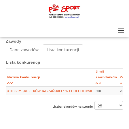
Lista zawodów
>
X BIEG im. „KURIERÓW TATRZAŃSKICH” W CHOCHOŁOWIE
Zawody
Dane zawodów
Lista konkurencji
Lista konkurencji
Limit
Nazwa konkurencji
zawodników
Zapis
X BIEG im. „KURIERÓW TATRZAŃSKICH” W CHOCHOŁOWIE
300
2018-
Liczba rekordów na stronie: