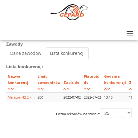
Lista zawodów
>
Runda Widawa - Maraton 42,2 km
Zawody
Dane zawodów
Lista konkurencji
Lista konkurencji
Nazwa
Limit
Płatność
Godzina
konkurencji
zawodników
Zapis do
do
konkurencji
Zapł
Maraton 42,2 km
200
2022-07-02
2022-07-02
13:10
103
Liczba rekordów na stronie: