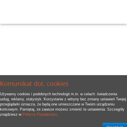
Komunikat dot. cookies
Używamy cookies i podobnych technologii m.in. w celach: świadczenia
usług, reklamy, statystyk. Korzystanie z witryny bez zmiany ustawień Twojej
przeglądarki oznacza, że będą one umieszczane w Twoim urządzeniu
końcowym. Pamiętaj, że zawsze możesz zmienić te ustawienia. Szczegóły
znajdziesz w
Polityce Prywatności
.