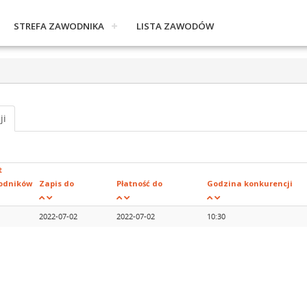
STREFA ZAWODNIKA
LISTA ZAWODÓW
ji
t
odników
Zapis do
Płatność do
Godzina konkurencji
2022-07-02
2022-07-02
10:30