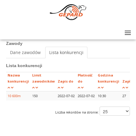
Lista zawodów
>
Runda Widawa - 10 600m
Zawody
Dane zawodów
Lista konkurencji
Lista konkurencji
Nazwa
Limit
Płatność
Godzina
konkurencji
zawodników
Zapis do
do
konkurencji
Zapłac
10 600m
150
2022-07-02
2022-07-02
10:30
27
Liczba rekordów na stronie: