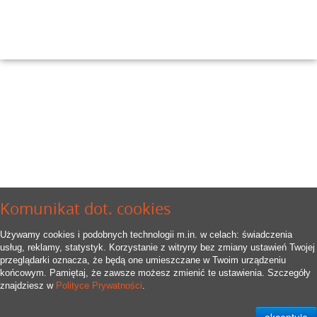
Komunikat dot. cookies
Używamy cookies i podobnych technologii m.in. w celach: świadczenia
usług, reklamy, statystyk. Korzystanie z witryny bez zmiany ustawień Twojej
przeglądarki oznacza, że będą one umieszczane w Twoim urządzeniu
końcowym. Pamiętaj, że zawsze możesz zmienić te ustawienia. Szczegóły
znajdziesz w
Polityce Prywatności
.