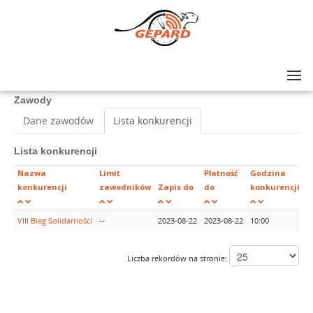
Lista zawodów
>
VIII Bieg Solidarności
Zawody
Dane zawodów
Lista konkurencji
Lista konkurencji
Nazwa
Limit
Płatność
Godzina
konkurencji
zawodników
Zapis do
do
konkurencji
VIII Bieg Solidarności
--
2023-08-22
2023-08-22
10:00
Z
Liczba rekordów na stronie: