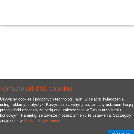
Komunikat dot. cookies
Używamy cookies i podobnych technologii m.in. w celach: świadczenia
usług, reklamy, statystyk. Korzystanie z witryny bez zmiany ustawień Twojej
przeglądarki oznacza, że będą one umieszczane w Twoim urządzeniu
końcowym. Pamiętaj, że zawsze możesz zmienić te ustawienia. Szczegóły
znajdziesz w
Polityce Prywatności
.