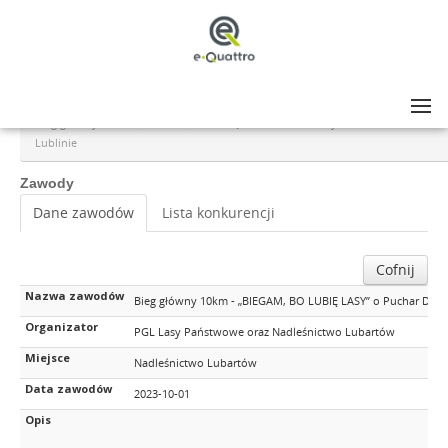
Lista zawodów
>
Bieg główny 10km - „BIEGAM, BO LUBIĘ LASY” o Puchar Dyrektora RDLP w
Lublinie
Zawody
Dane zawodów
Lista konkurencji
Cofnij
Nazwa zawodów
Bieg główny 10km - „BIEGAM, BO LUBIĘ LASY” o Puchar Dyre
Organizator
PGL Lasy Państwowe oraz Nadleśnictwo Lubartów
Miejsce
Nadleśnictwo Lubartów
Data zawodów
2023-10-01
Opis