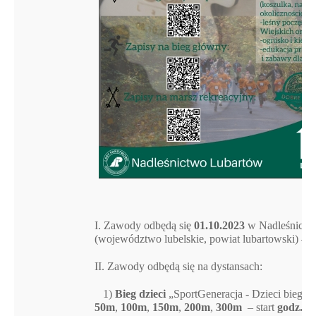
I. Zawody odbędą się
01.10.2023
w Nadleśnictw
(województwo lubelskie, powiat lubartowski) – 
II. Zawody odbędą się na dystansach:
1)
Bieg dzieci
„SportGeneracja - Dzieci biegają,
50m
,
100m
,
150m
,
200m
,
300m
– start
godz. 1