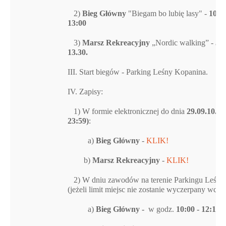
2)
Bieg Główny
"Biegam bo lubię lasy" -
10km
13:00
3)
Marsz Rekreacyjny
„Nordic walking” -
5 
13.30.
III. Start biegów - Parking Leśny Kopanina.
IV. Zapisy:
1) W formie elektronicznej do dnia
29.09.10.20
23:59)
:
a)
Bieg Główny
-
KLIK!
b)
Marsz Rekreacyjny
-
KLIK!
2) W dniu zawodów na terenie Parkingu Leśne
(jeżeli limit miejsc nie zostanie wyczerpany wcześ
a)
Bieg Główny -
w godz.
10:00 - 12:15