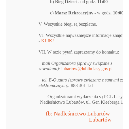
b)
Bieg Dzieci
- od godz.
11:00
c)
Marsz Rekreacyjny
- w godz.
10:00 1
V. Wszystkie biegi są bezpłatne.
VI. Wszystkie najważniejsze informacje znajdują 
-
KLIK!
VII. W razie pytań zapraszamy do kontaktu:
mail Organizatora (sprawy związane z
zawodami):
lubartow@lublin.lasy.gov.pl
tel. E-Quattro (sprawy związane z samymi zapi
elektronicznymi):
888 361 121
Organizatorami wydarzenia są PGL Lasy P
Nadleśnictwo Lubartów, ul. Gen Kleeberga 17, 
fb: Nadleśnictwo Lubartów
Na
Lubartów