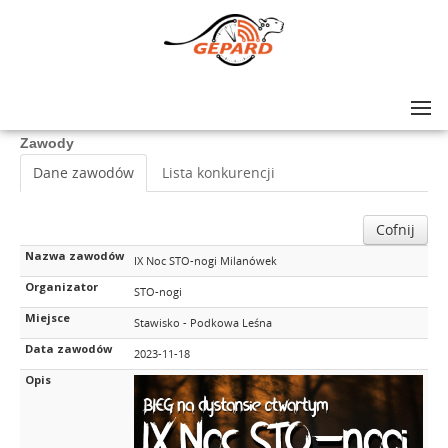
Lista zawodów
>
IX Noc STO-nogi Milanówek
Zawody
Dane zawodów
Lista konkurencji
Cofnij
Nazwa zawodów
IX Noc STO-nogi Milanówek
Organizator
STO-nogi
Miejsce
Stawisko - Podkowa Leśna
Data zawodów
2023-11-18
Opis