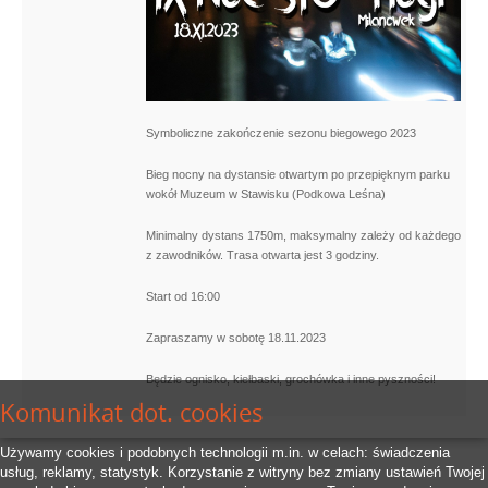
Symboliczne zakończenie sezonu biegowego 2023
Bieg nocny na dystansie otwartym po przepięknym parku
wokół Muzeum w Stawisku (Podkowa Leśna)
Minimalny dystans 1750m, maksymalny zależy od każdego
z zawodników. Trasa otwarta jest 3 godziny.
Start od 16:00
Zapraszamy w sobotę 18.11.2023
Będzie ognisko, kiełbaski, grochówka i inne pyszności!
Komunikat dot. cookies
Używamy cookies i podobnych technologii m.in. w celach: świadczenia
usług, reklamy, statystyk. Korzystanie z witryny bez zmiany ustawień Twojej