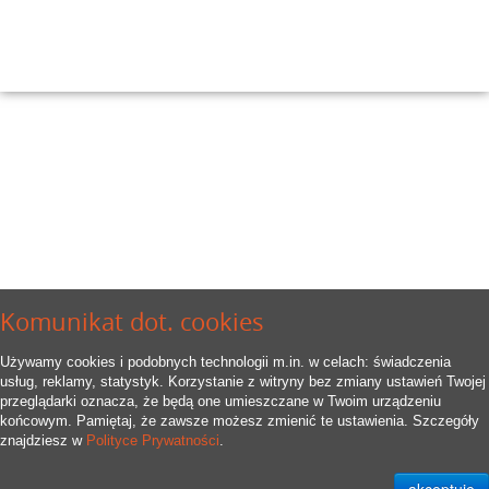
Komunikat dot. cookies
Używamy cookies i podobnych technologii m.in. w celach: świadczenia
usług, reklamy, statystyk. Korzystanie z witryny bez zmiany ustawień Twojej
przeglądarki oznacza, że będą one umieszczane w Twoim urządzeniu
końcowym. Pamiętaj, że zawsze możesz zmienić te ustawienia. Szczegóły
znajdziesz w
Polityce Prywatności
.