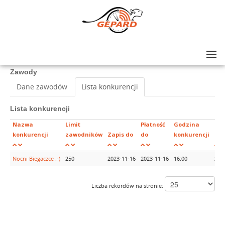
Lista zawodów
>
IX Noc STO-nogi Milanówek
Zawody
Dane zawodów
Lista konkurencji
Lista konkurencji
Nazwa
Limit
Płatność
Godzina
konkurencji
zawodników
Zapis do
do
konkurencji
Zap
Nocni Biegaczce :-)
250
2023-11-16
2023-11-16
16:00
215
Liczba rekordów na stronie: