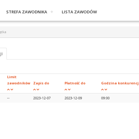
STREFA ZAWODNIKA
LISTA ZAWODÓW
ątka
ji
Limit
zawodników
Zapis do
Płatność do
Godzina konkurencj
--
2023-12-07
2023-12-09
09:00