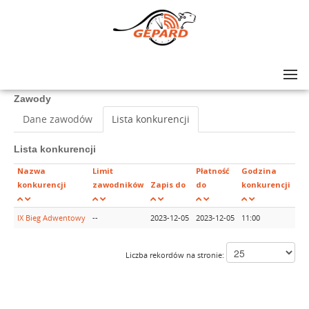
Lista zawodów
>
IX Bieg Adwentowy
Zawody
Dane zawodów
Lista konkurencji
Lista konkurencji
Nazwa
Limit
Płatność
Godzina
konkurencji
zawodników
Zapis do
do
konkurencji
IX Bieg Adwentowy
--
2023-12-05
2023-12-05
11:00
Za
Liczba rekordów na stronie: