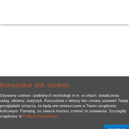
Komunikat dot. cookies
Używamy cookies i podobnych technologii m.in. w celach: świadczenia
usług, reklamy, statystyk. Korzystanie z witryny bez zmiany ustawień Twojej
przeglądarki oznacza, że będą one umieszczane w Twoim urządzeniu
końcowym. Pamiętaj, że zawsze możesz zmienić te ustawienia. Szczegóły
znajdziesz w
Polityce Prywatności
.