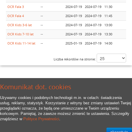
OCR Fala 3
--
2024-07-19
2024-07-19
11:30
Za
OCR Fala 4
--
2024-07-19
2024-07-19
11:45
Za
OCR Kids 3-6 lat
--
2024-07-19
2024-07-19
13:00
Za
OCR Kids 7-10 lat
--
2024-07-19
2024-07-19
13:30
Za
OCR Kids 11-14 lat
--
2025-01-19
2024-07-19
14:00
Za
Liczba rekordów na stronie:
Komunikat dot. cookies
Używamy cookies i podobnych technologii m.in. w celach: świadczenia
usług, reklamy, statystyk. Korzystanie z witryny bez zmiany ustawień Twojej
przeglądarki oznacza, że będą one umieszczane w Twoim urządzeniu
końcowym. Pamiętaj, że zawsze możesz zmienić te ustawienia. Szczegóły
znajdziesz w
Polityce Prywatności
.