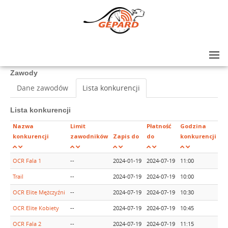
Lista zawodów
>
Wolf Race VII Trzcianka
Zawody
Dane zawodów
Lista konkurencji
Lista konkurencji
Nazwa
Limit
Płatność
Godzina
konkurencji
zawodników
Zapis do
do
konkurencji
OCR Fala 1
--
2024-01-19
2024-07-19
11:00
Za
Trail
--
2024-07-19
2024-07-19
10:00
Za
OCR Elite Mężczyźni
--
2024-07-19
2024-07-19
10:30
Za
OCR Elite Kobiety
--
2024-07-19
2024-07-19
10:45
Za
OCR Fala 2
--
2024-07-19
2024-07-19
11:15
Za