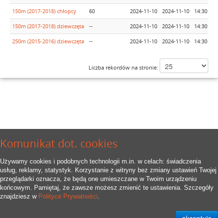
150m (2017-2018) chłopcy
60
2024-11-10
2024-11-10
14:30
150m (2017-2018) dziewczęta
--
2024-11-10
2024-11-10
14:30
250m (2015-2016) dziewczęta
--
2024-11-10
2024-11-10
14:30
Liczba rekordów na stronie:
Komunikat dot. cookies
Używamy cookies i podobnych technologii m.in. w celach: świadczenia
usług, reklamy, statystyk. Korzystanie z witryny bez zmiany ustawień Twojej
przeglądarki oznacza, że będą one umieszczane w Twoim urządzeniu
końcowym. Pamiętaj, że zawsze możesz zmienić te ustawienia. Szczegóły
znajdziesz w
Polityce Prywatności
.