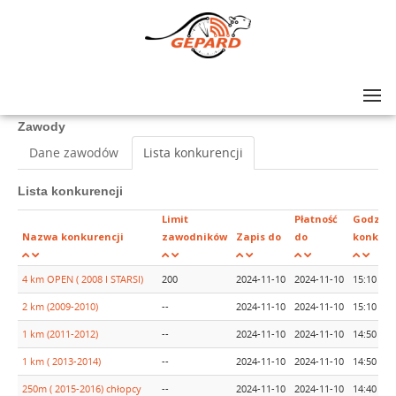
Lista zawodów
>
XII Bieg Niepodległości w Józefowie
Zawody
Dane zawodów
Lista konkurencji
Lista konkurencji
Limit
Płatność
Godzin
Nazwa konkurencji
zawodników
Zapis do
do
konkure
4 km OPEN ( 2008 I STARSI)
200
2024-11-10
2024-11-10
15:10
2 km (2009-2010)
--
2024-11-10
2024-11-10
15:10
1 km (2011-2012)
--
2024-11-10
2024-11-10
14:50
1 km ( 2013-2014)
--
2024-11-10
2024-11-10
14:50
250m ( 2015-2016) chłopcy
--
2024-11-10
2024-11-10
14:40