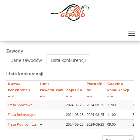
Lista zawodów
>
GRAND PRIX AMATORÓW NA SZOSIE - rajd #9, Kartuzy (woj. pomorskie)
Zawody
Dane zawodów
Lista konkurencji
Lista konkurencji
Nazwa
Limit
Płatność
Godzina
konkurencji
zawodników
Zapis do
do
konkurencji
Trasa Sportowa
--
2024-08-25
2024-08-25
11:00
Zapi
Trasa Rekreacyjna
--
2024-08-25
2024-08-25
11:00
Zapi
Trasa Podróżnicza
--
2024-08-25
2024-08-25
09:00
Zapi