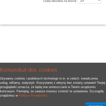
Liczba rekordów na stronie:
Komunikat dot. cookies
Używamy cookies i podobnych technologii m.in. w celach: świadczenia
usług, reklamy, statystyk. Korzystanie z witryny bez zmiany ustawień Twojej
przeglądarki oznacza, że będą one umieszczane w Twoim urządzeniu
końcowym. Pamiętaj, że zawsze możesz zmienić te ustawienia. Szczegóły
znajdziesz w
Polityce Prywatności
.