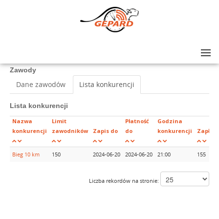
Lista zawodów
>
X Nocny Bieg Świętojański
Zawody
Dane zawodów
Lista konkurencji
Lista konkurencji
Nazwa
Limit
Płatność
Godzina
konkurencji
zawodników
Zapis do
do
konkurencji
Zapłac
Bieg 10 km
150
2024-06-20
2024-06-20
21:00
155
Liczba rekordów na stronie: