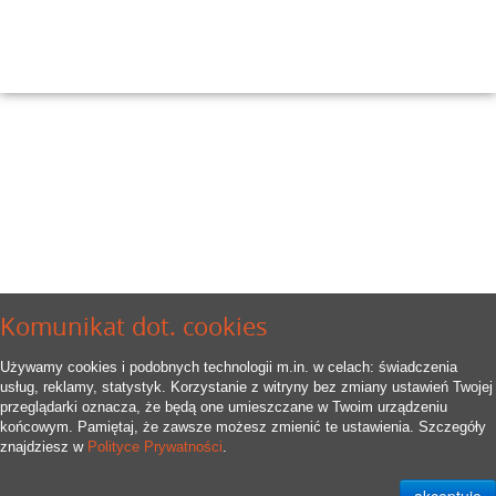
Komunikat dot. cookies
Używamy cookies i podobnych technologii m.in. w celach: świadczenia
usług, reklamy, statystyk. Korzystanie z witryny bez zmiany ustawień Twojej
przeglądarki oznacza, że będą one umieszczane w Twoim urządzeniu
końcowym. Pamiętaj, że zawsze możesz zmienić te ustawienia. Szczegóły
znajdziesz w
Polityce Prywatności
.