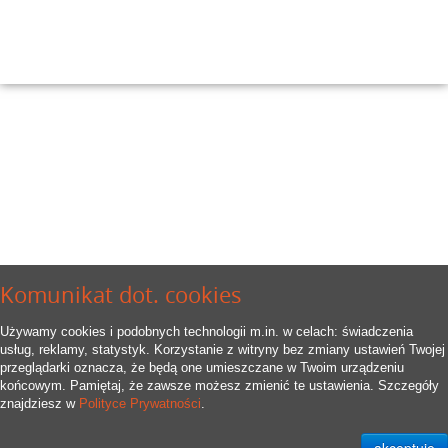
Komunikat dot. cookies
Używamy cookies i podobnych technologii m.in. w celach: świadczenia
usług, reklamy, statystyk. Korzystanie z witryny bez zmiany ustawień Twojej
przeglądarki oznacza, że będą one umieszczane w Twoim urządzeniu
końcowym. Pamiętaj, że zawsze możesz zmienić te ustawienia. Szczegóły
znajdziesz w
Polityce Prywatności
.