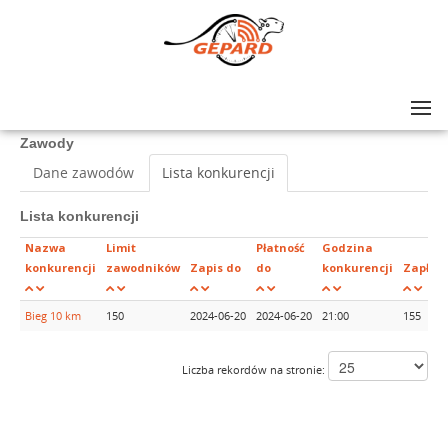
Lista zawodów
>
X Nocny Bieg Świętojański
Zawody
Dane zawodów
Lista konkurencji
Lista konkurencji
Nazwa
Limit
Płatność
Godzina
konkurencji
zawodników
Zapis do
do
konkurencji
Zapłac
Bieg 10 km
150
2024-06-20
2024-06-20
21:00
155
Liczba rekordów na stronie: