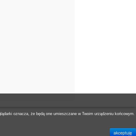
rzeglądarki oznacza, że będą one umieszczane w Twoim urządzeniu końcowym.