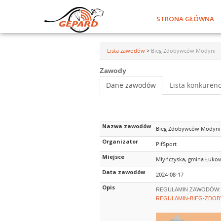
STRONA GŁÓWNA
Lista zawodów
>
Bieg Zdobywców Modyni
Zawody
Dane zawodów
Lista konkurenc
Nazwa zawodów
Bieg Zdobywców Modyni
Organizator
PifSport
Miejsce
Młyńczyska, gmina Łukow
Data zawodów
2024-08-17
Opis
REGULAMIN ZAWODÓW:
REGULAMIN-BIEG-ZDO