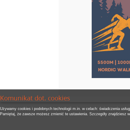
Komunikat dot. cookies
Używamy cookies i podobnych technologii m.in. w celach: świadczenia usłu
Pamiętaj, że zawsze możesz zmienić te ustawienia. Szczegóły znajdziesz 