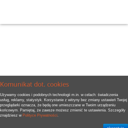
Komunikat dot. cookies
Używamy cookies i podobnych technologii m.in. w celach: świadczenia
usług, reklamy, statystyk. Korzystanie z witryny bez zmiany ustawień Twojej
przeglądarki oznacza, że będą one umieszczane w Twoim urządzeniu
końcowym. Pamiętaj, że zawsze możesz zmienić te ustawienia. Szczegóły
znajdziesz w
Polityce Prywatności
.