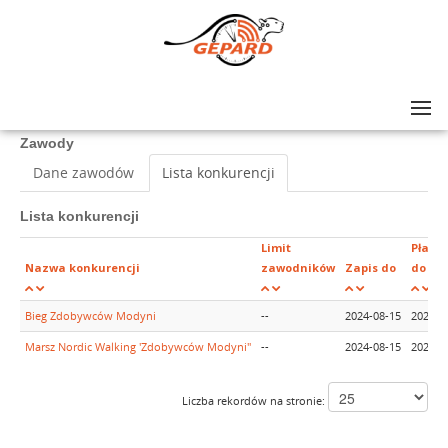
Lista zawodów
>
Bieg Zdobywców Modyni
Zawody
Dane zawodów
Lista konkurencji
Lista konkurencji
Limit
Płatno
Nazwa konkurencji
zawodników
Zapis do
do
Bieg Zdobywców Modyni
--
2024-08-15
2024-0
Marsz Nordic Walking 'Zdobywców Modyni"
--
2024-08-15
2024-0
Liczba rekordów na stronie: