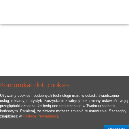
Komunikat dot. cookies
Używamy cookies i podobnych technologii m.in. w celach: świadczenia
usług, reklamy, statystyk. Korzystanie z witryny bez zmiany ustawień Twojej
przeglądarki oznacza, że będą one umieszczane w Twoim urządzeniu
końcowym. Pamiętaj, że zawsze możesz zmienić te ustawienia. Szczegóły
znajdziesz w
Polityce Prywatności
.