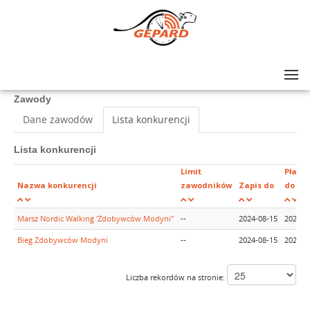
Lista zawodów
>
Bieg Zdobywców Modyni
Zawody
Dane zawodów
Lista konkurencji
Lista konkurencji
Limit
Płatno
Nazwa konkurencji
zawodników
Zapis do
do
Marsz Nordic Walking 'Zdobywców Modyni"
--
2024-08-15
2024-0
Bieg Zdobywców Modyni
--
2024-08-15
2024-0
Liczba rekordów na stronie: