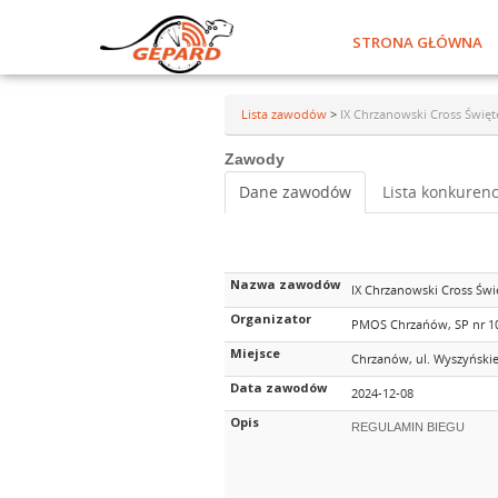
STRONA GŁÓWNA
Lista zawodów
>
IX Chrzanowski Cross Święt
Zawody
Dane zawodów
Lista konkurenc
Nazwa zawodów
IX Chrzanowski Cross Świ
Organizator
PMOS Chrzańów, SP nr 1
Miejsce
Chrzanów, ul. Wyszyński
Data zawodów
2024-12-08
Opis
REGULAMIN BIEGU