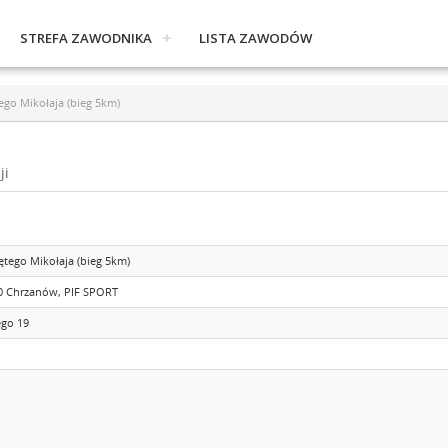
STREFA ZAWODNIKA
LISTA ZAWODÓW
ego Mikołaja (bieg 5km)
ji
ętego Mikołaja (bieg 5km)
0 Chrzanów, PIF SPORT
ego 19