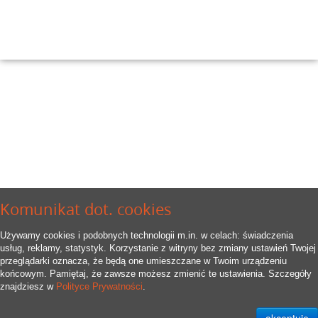
Komunikat dot. cookies
Używamy cookies i podobnych technologii m.in. w celach: świadczenia
usług, reklamy, statystyk. Korzystanie z witryny bez zmiany ustawień Twojej
przeglądarki oznacza, że będą one umieszczane w Twoim urządzeniu
końcowym. Pamiętaj, że zawsze możesz zmienić te ustawienia. Szczegóły
znajdziesz w
Polityce Prywatności
.