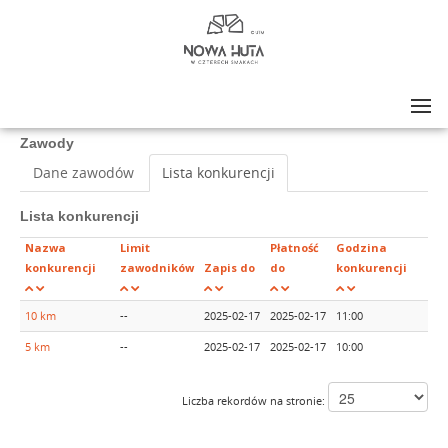
Lista zawodów
>
NOWA HUTA W CZTERECH SMAKACH ZIMA 2025
Zawody
Dane zawodów
Lista konkurencji
Lista konkurencji
Nazwa
Limit
Płatność
Godzina
konkurencji
zawodników
Zapis do
do
konkurencji
10 km
--
2025-02-17
2025-02-17
11:00
5 km
--
2025-02-17
2025-02-17
10:00
Liczba rekordów na stronie: