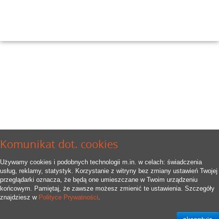
Komunikat dot. cookies
Używamy cookies i podobnych technologii m.in. w celach: świadczenia
usług, reklamy, statystyk. Korzystanie z witryny bez zmiany ustawień Twojej
przeglądarki oznacza, że będą one umieszczane w Twoim urządzeniu
końcowym. Pamiętaj, że zawsze możesz zmienić te ustawienia. Szczegóły
znajdziesz w
Polityce Prywatności
.