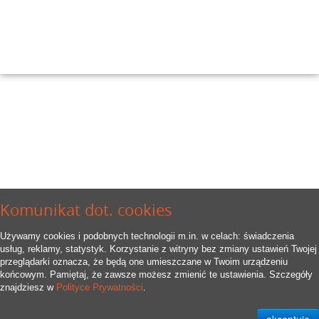
Komunikat dot. cookies
Używamy cookies i podobnych technologii m.in. w celach: świadczenia
usług, reklamy, statystyk. Korzystanie z witryny bez zmiany ustawień Twojej
przeglądarki oznacza, że będą one umieszczane w Twoim urządzeniu
końcowym. Pamiętaj, że zawsze możesz zmienić te ustawienia. Szczegóły
znajdziesz w
Polityce Prywatności
.