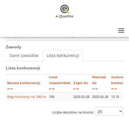
Lista zawodów
>
Bieg Tropem Wilczym Lubartów 2025 - Bieg honorowy - 1963m
Zawody
Dane zawodów
Lista konkurencji
Lista konkurencji
Limit
Płatność
Godzina
Nazwa konkurencji
zawodników
Zapis do
do
konkurenc
Bieg honorowy na 1963 m
100
2025-02-28
2025-02-28
12:15
Liczba rekordów na stronie: