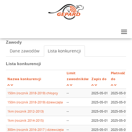
Lista zawodów
>
IV Bieg 3 Maja w Józefowie
Zawody
Dane zawodów
Lista konkurencji
Lista konkurencji
Limit
Płatność
Nazwa konkurencji
zawodników
Zapis do
do
150m (rocznik 2018-2019) chłopcy
--
2025-05-01
2025-05-01
1
150m (rocznik 2018-2019) dziewczęta
--
2025-05-01
2025-05-01
1
1km (rocznik 2012-2013)
--
2025-05-01
2025-05-01
1
1km (rocznik 2014-2015)
--
2025-05-01
2025-05-01
1
300m (rocznik 2016-2017 ) dziewczęta
--
2025-05-01
2025-05-01
1