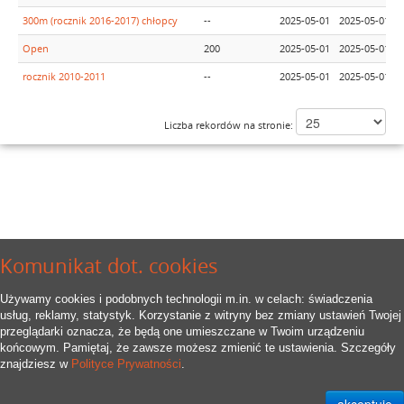
300m (rocznik 2016-2017) chłopcy
--
2025-05-01
2025-05-01
1
Open
200
2025-05-01
2025-05-01
1
rocznik 2010-2011
--
2025-05-01
2025-05-01
1
Liczba rekordów na stronie:
Komunikat dot. cookies
Używamy cookies i podobnych technologii m.in. w celach: świadczenia
usług, reklamy, statystyk. Korzystanie z witryny bez zmiany ustawień Twojej
przeglądarki oznacza, że będą one umieszczane w Twoim urządzeniu
końcowym. Pamiętaj, że zawsze możesz zmienić te ustawienia. Szczegóły
znajdziesz w
Polityce Prywatności
.