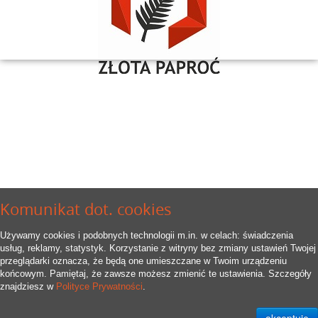
Komunikat dot. cookies
Używamy cookies i podobnych technologii m.in. w celach: świadczenia
usług, reklamy, statystyk. Korzystanie z witryny bez zmiany ustawień Twojej
przeglądarki oznacza, że będą one umieszczane w Twoim urządzeniu
końcowym. Pamiętaj, że zawsze możesz zmienić te ustawienia. Szczegóły
znajdziesz w
Polityce Prywatności
.