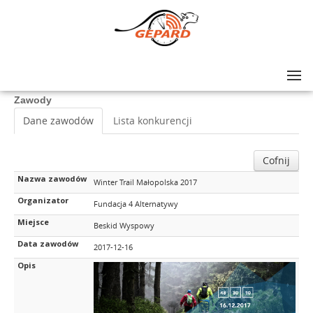
Lista zawodów
>
Winter Trail Małopolska 2017
Zawody
Dane zawodów
Lista konkurencji
Cofnij
Nazwa zawodów
Winter Trail Małopolska 2017
Organizator
Fundacja 4 Alternatywy
Miejsce
Beskid Wyspowy
Data zawodów
2017-12-16
Opis