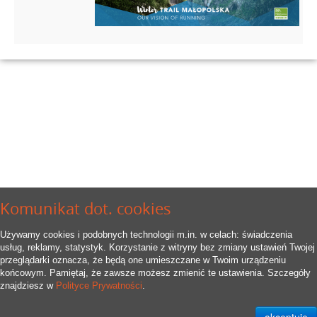
Komunikat dot. cookies
Używamy cookies i podobnych technologii m.in. w celach: świadczenia
usług, reklamy, statystyk. Korzystanie z witryny bez zmiany ustawień Twojej
przeglądarki oznacza, że będą one umieszczane w Twoim urządzeniu
końcowym. Pamiętaj, że zawsze możesz zmienić te ustawienia. Szczegóły
znajdziesz w
Polityce Prywatności
.