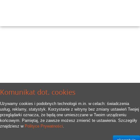
Komunikat dot. cookies
Używamy cookies i podobnych technologii m.in. w celach: świadczenia
usług, reklamy, statystyk. Korzystanie z witryny bez zmiany ustawień Twojej
przeglądarki oznacza, że będą one umieszczane w Twoim urządzeniu
końcowym. Pamiętaj, że zawsze możesz zmienić te ustawienia. Szczegóły
znajdziesz w
Polityce Prywatności
.