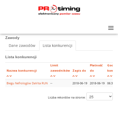
Lista zawodów
>
4 Biegu Nefrologów DaVita RUN
Zawody
Dane zawodów
Lista konkurencji
Lista konkurencji
Limit
Płatność
Godzi
Nazwa konkurencji
zawodników
Zapis do
do
konkur
Biegu Nefrologów DaVita RUN
--
2018-06-19
2018-06-19
06:30
Liczba rekordów na stronie: