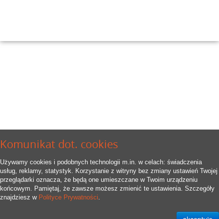
Komunikat dot. cookies
Używamy cookies i podobnych technologii m.in. w celach: świadczenia
usług, reklamy, statystyk. Korzystanie z witryny bez zmiany ustawień Twojej
przeglądarki oznacza, że będą one umieszczane w Twoim urządzeniu
końcowym. Pamiętaj, że zawsze możesz zmienić te ustawienia. Szczegóły
znajdziesz w
Polityce Prywatności
.