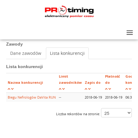
Lista zawodów
>
4 Biegu Nefrologów DaVita RUN
Zawody
Dane zawodów
Lista konkurencji
Lista konkurencji
Limit
Płatność
Godzi
Nazwa konkurencji
zawodników
Zapis do
do
konkur
Biegu Nefrologów DaVita RUN
--
2018-06-19
2018-06-19
06:30
Liczba rekordów na stronie: