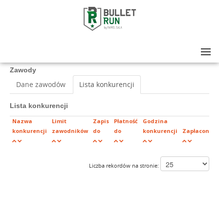
Lista zawodów
>
BulletRun 2019
Zawody
Dane zawodów
Lista konkurencji
Lista konkurencji
Nazwa
Limit
Zapis
Płatność
Godzina
konkurencji
zawodników
do
do
konkurencji
Zapłaconych
Liczba rekordów na stronie: