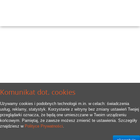
Komunikat dot. cookies
Używamy cookies i podobnych technologii m.in. w celach: świadczenia
usług, reklamy, statystyk. Korzystanie z witryny bez zmiany ustawień Twojej
przeglądarki oznacza, że będą one umieszczane w Twoim urządzeniu
końcowym. Pamiętaj, że zawsze możesz zmienić te ustawienia. Szczegóły
znajdziesz w
Polityce Prywatności
.