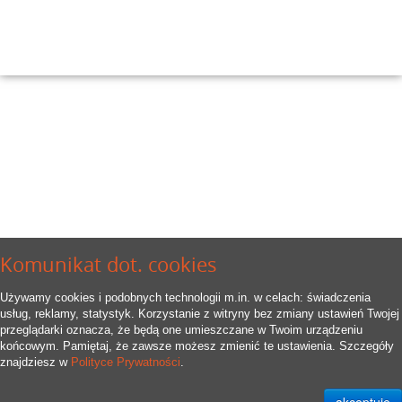
Komunikat dot. cookies
Używamy cookies i podobnych technologii m.in. w celach: świadczenia
usług, reklamy, statystyk. Korzystanie z witryny bez zmiany ustawień Twojej
przeglądarki oznacza, że będą one umieszczane w Twoim urządzeniu
końcowym. Pamiętaj, że zawsze możesz zmienić te ustawienia. Szczegóły
znajdziesz w
Polityce Prywatności
.