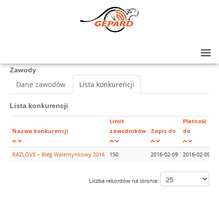
Lista zawodów
>
RAZLOVE – Bieg Walentynkowy 2016
Zawody
Dane zawodów
Lista konkurencji
Lista konkurencji
Limit
Płatność
G
Nazwa konkurencji
zawodników
Zapis do
do
k
RAZLOVE – Bieg Walentynkowy 2016
150
2016-02-09
2016-02-09
1
Liczba rekordów na stronie: