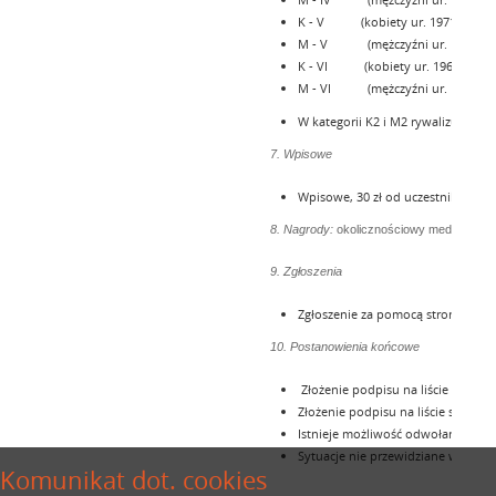
K - V (kobiety ur. 1971-1
M - V (mężczyźni ur. 1971
K - VI (kobiety ur. 1961 i
M - VI (mężczyźni ur. 1961 
W kategorii K2 i M2 rywalizują 
7. Wpisowe
Wpisowe, 30 zł od uczestnika (w 
8. Nagrody:
okolicznościowy medal, czapk
9. Zgłoszenia
Zgłoszenie za pomocą strony inter
10. Postanowienia końcowe
Złożenie podpisu na liście start
Złożenie podpisu na liście starto
Istnieje możliwość odwołania zaw
Sytuacje nie przewidziane w w/w r
Komunikat dot. cookies