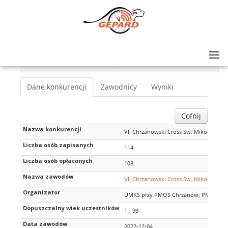
Lista zawodów
>
VII Chrzanowski Cross Sw. Mikołaja - 5km
>
VII Chrzanowski Cross Sw. Mikołaja - 5km
Dane konkurencji
Zawodnicy
Wyniki
Cofnij
Nazwa konkurencji
VII Chrzanowski Cross Sw. Mikołaja - 5
Liczba osób zapisanych
114
Liczba osób opłaconych
108
Nazwa zawodów
VII Chrzanowski Cross Sw. Mikołaja - 5
Organizator
UMKS przy PMOS Chrzanów, PMOS Ch
Dopuszczalny wiek uczestników
1 - 99
Data zawodów
2022-12-04