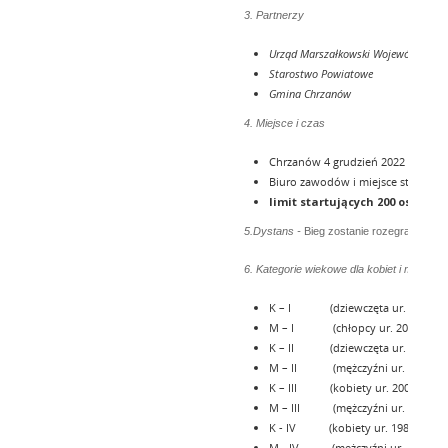
3. Partnerzy
Urząd Marszałkowski Województwa M
Starostwo Powiatowe
Gmina Chrzanów
4. Miejsce i czas
Chrzanów 4 grudzień 2022 (niedziela
Biuro zawodów i miejsce startu -
limit startujących 200 osób
5.Dystans -
Bieg zostanie rozegrany na 
6. Kategorie wiekowe dla kobiet i mężczy
K – I (dziewczęta ur. 2008 i m
M – I (chłopcy ur. 2008 i mło
K – II (dziewczęta ur. 2003 i m
M – II (mężczyźni ur. 2003 i m
K – III (kobiety ur. 2002 
M – III (mężczyźni ur. 2002
K - IV (kobiety ur. 1986 -
M - IV (mężczyźni ur. 1986