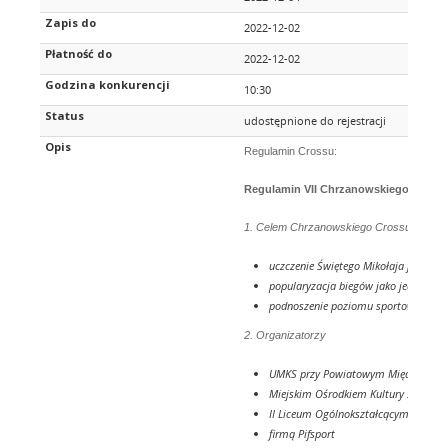
Zapis do
2022-12-02
Płatność do
2022-12-02
Godzina konkurencji
10:30
Status
udostępnione do rejestracji
Opis
Regulamin Crossu:
Regulamin VII Chrzanowskiego Crossu
1. Celem Chrzanowskiego Crossu Świętego
uczczenie Świętego Mikołaja jako Pa
popularyzacja biegów jako jednej z f
podnoszenie poziomu sportowego i 
2. Organizatorzy
UMKS przy Powiatowym Międzyszkol
Miejskim Ośrodkiem Kultury Sportu i
II Liceum Ogólnokształcącym w Chrz
firmą Pifsport