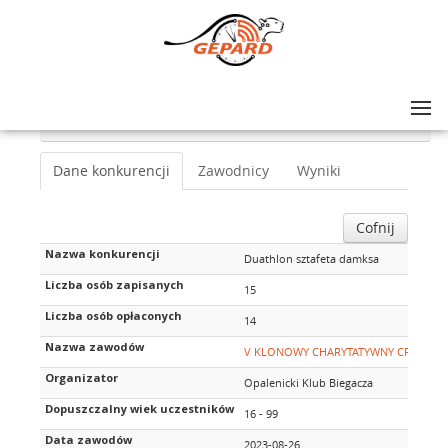
Lista zawodów
>
V KLONOWY CHARYTATYWNY CROSS DUATHLON
>
Duathlon sztafeta damksa
Dane konkurencji
Zawodnicy
Wyniki
Cofnij
Nazwa konkurencji
Duathlon sztafeta damksa
Liczba osób zapisanych
15
Liczba osób opłaconych
14
Nazwa zawodów
V KLONOWY CHARYTATYWNY CROSS D
Organizator
Opalenicki Klub Biegacza
Dopuszczalny wiek uczestników
16 - 99
Data zawodów
2023-08-26