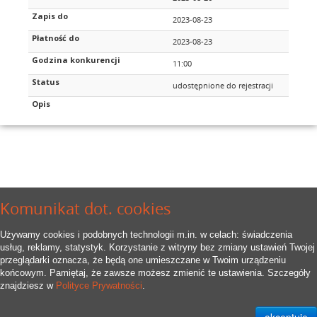
Zapis do
2023-08-23
Płatność do
2023-08-23
Godzina konkurencji
11:00
Status
udostępnione do rejestracji
Opis
Komunikat dot. cookies
Używamy cookies i podobnych technologii m.in. w celach: świadczenia
usług, reklamy, statystyk. Korzystanie z witryny bez zmiany ustawień Twojej
przeglądarki oznacza, że będą one umieszczane w Twoim urządzeniu
końcowym. Pamiętaj, że zawsze możesz zmienić te ustawienia. Szczegóły
znajdziesz w
Polityce Prywatności
.