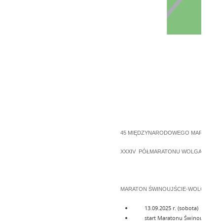
45 MIĘDZYNARODOWEGO MARATONU 
XXXIV PÓŁMARATONU WOLGAST i IX 
MARATON ŚWINOUJŚCIE-WOLGAST
13.09.2025 r. (sobota)
start Maratonu Świnoujście–Wol