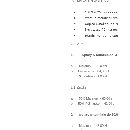
PÓŁMARATON WOLGAST
13.09.2025 r. (sobota)
start Półmaratonu stadion Wolgas
odjazd autokaru do Niemiec z Ucz
limit czasu Półmaratonu: 2h 2
pomiar kontrolny czasu: Sauzin n
OPŁATY:
1)
wpłaty w terminie do 31.03.202
a) Maraton – 126,00 zł
b) Półmaraton – 84,00 zł
c) Sztafeta – 421,00 zł
1.1 Zniżka
a) 50% Maraton – 63,00 zł
b) 50% Półmaraton - 42,00 zł
2) wpłaty w terminie do 30.06.2025r.
a) Maraton – 148,00 zł