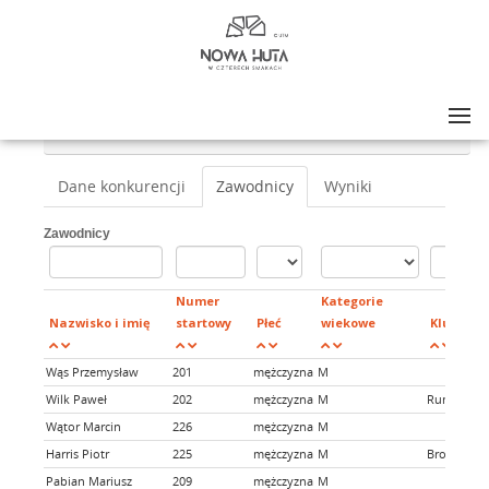
Lista zawodów
>
NOWA HUTA W CZTERECH SMAKACH WIOSNA 2024
>
5 km
Dane konkurencji
Zawodnicy
Wyniki
Zawodnicy
Numer
Kategorie
Nazwisko i imię
startowy
Płeć
wiekowe
Klub
Wąs Przemysław
201
mężczyzna
M
Wilk Paweł
202
mężczyzna
M
Run slow 
Wątor Marcin
226
mężczyzna
M
Harris Piotr
225
mężczyzna
M
Bronowice 
Pabian Mariusz
209
mężczyzna
M