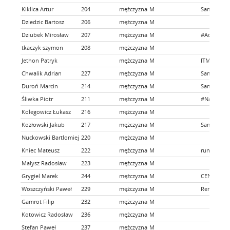
Kiklica Artur
204
mężczyzna
M
Samoloto
Dziedzic Bartosz
206
mężczyzna
M
Dziubek Mirosław
207
mężczyzna
M
#AdamCzer
tkaczyk szymon
208
mężczyzna
M
Jethon Patryk
mężczyzna
M
ITMBW Kr
Chwalik Adrian
227
mężczyzna
M
Samolotowy
Duroń Marcin
214
mężczyzna
M
Samoloto
Śliwka Piotr
211
mężczyzna
M
#Na_kole
Kolegowicz Łukasz
216
mężczyzna
M
Kozłowski Jakub
217
mężczyzna
M
Samoloto
Nuckowski Bartlomiej
220
mężczyzna
M
Kniec Mateusz
222
mężczyzna
M
run-log.c
Małysz Radosław
223
mężczyzna
M
Grygiel Marek
244
mężczyzna
M
CENTRUM 
Woszczyński Paweł
229
mężczyzna
M
Remus bie
Gamrot Filip
232
mężczyzna
M
Kotowicz Radosław
236
mężczyzna
M
Stefan Paweł
237
mężczyzna
M