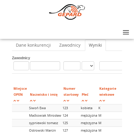
Lista zawodów
>
Bieg waskotorowy
>
Piatka po torze
Dane konkurencji
Zawodnicy
Wyniki
Zawodnicy
Mi
w
Miejsce
Numer
Kategorie
ka
OPEN
Nazwisko i imię
startowy
Płeć
wiekowe
wi
Siwoń Ewa
123
kobieta
K
Maćkowiak Mirosław
124
mężczyzna
M
sypniewski tomasz
125
mężczyzna
M
Ostrowski Marcin
127
mężczyzna
M