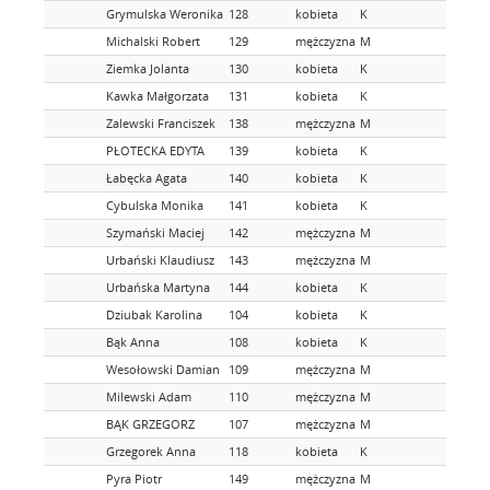
Grymulska Weronika
128
kobieta
K
Michalski Robert
129
mężczyzna
M
Ziemka Jolanta
130
kobieta
K
Kawka Małgorzata
131
kobieta
K
Zalewski Franciszek
138
mężczyzna
M
PŁOTECKA EDYTA
139
kobieta
K
Łabęcka Agata
140
kobieta
K
Cybulska Monika
141
kobieta
K
Szymański Maciej
142
mężczyzna
M
Urbański Klaudiusz
143
mężczyzna
M
Urbańska Martyna
144
kobieta
K
Dziubak Karolina
104
kobieta
K
Bąk Anna
108
kobieta
K
Wesołowski Damian
109
mężczyzna
M
Milewski Adam
110
mężczyzna
M
BĄK GRZEGORZ
107
mężczyzna
M
Grzegorek Anna
118
kobieta
K
Pyra Piotr
149
mężczyzna
M