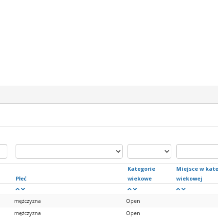
Kategorie
Miejsce w kate
Płeć
wiekowe
wiekowej
mężczyzna
Open
mężczyzna
Open