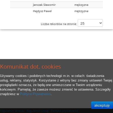
Janczak Sławomir
mężczyzna
Hajdysz Pawel
mężczyzna
Liczba rekordów na stronie:
Komunikat dot. cookies
Używamy cookies i podobnych technologii m.in. w celach: świadczenia
usług, reklamy, statystyk. Korzystanie z witryny bez zmiany ustawień Twojej
przeglądarki oznacza, że będą one umieszczane w Twoim urządzeniu
końcowym. Pamiętaj, że zawsze możesz zmienić te ustawienia. Szczegóły
znajdziesz w
Polityce Prywatności
.
Regulamin serwisu
Regulamin usług
Polityka prywatności