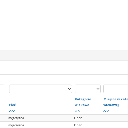
Kategorie
Miejsce w kate
Płeć
wiekowe
wiekowej
mężczyzna
Open
mężczyzna
Open