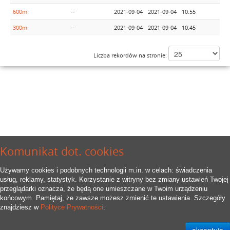
600m
--
2021-09-04
2021-09-04
10:55
Za
300m
--
2021-09-04
2021-09-04
10:45
Za
Liczba rekordów na stronie:
Komunikat dot. cookies
Używamy cookies i podobnych technologii m.in. w celach: świadczenia
usług, reklamy, statystyk. Korzystanie z witryny bez zmiany ustawień Twojej
przeglądarki oznacza, że będą one umieszczane w Twoim urządzeniu
końcowym. Pamiętaj, że zawsze możesz zmienić te ustawienia. Szczegóły
znajdziesz w
Polityce Prywatności
.