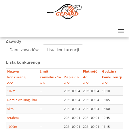
Lista zawodów
>
VII Celestynowski Bieg Uliczny -Biegowe Grand Prix 1
Zawody
Dane zawodów
Lista konkurencji
Lista konkurencji
Nazwa
Limit
Płatność
Godzina
konkurencji
zawodników
Zapis do
do
konkurencji
10km
--
2021-09-04
2021-09-04
13:10
Za
Nordic Walking 5km
--
2021-09-04
2021-09-04
13:05
Za
5km
--
2021-09-04
2021-09-04
13:00
Za
sztafeta
--
2021-09-04
2021-09-04
12:45
Za
1000m
--
2021-09-04
2021-09-04
11:15
Za