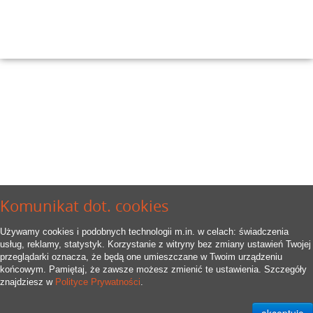
Komunikat dot. cookies
Używamy cookies i podobnych technologii m.in. w celach: świadczenia
usług, reklamy, statystyk. Korzystanie z witryny bez zmiany ustawień Twojej
przeglądarki oznacza, że będą one umieszczane w Twoim urządzeniu
końcowym. Pamiętaj, że zawsze możesz zmienić te ustawienia. Szczegóły
znajdziesz w
Polityce Prywatności
.