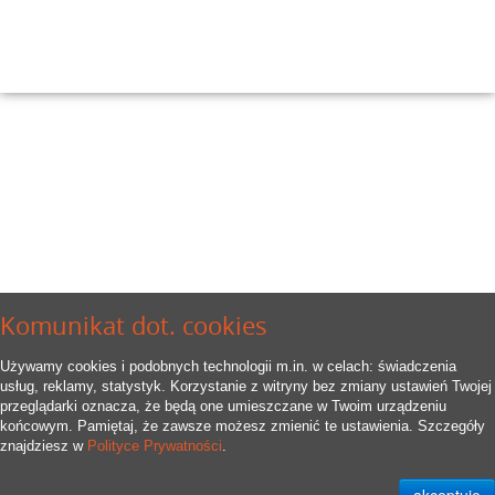
Komunikat dot. cookies
Używamy cookies i podobnych technologii m.in. w celach: świadczenia
usług, reklamy, statystyk. Korzystanie z witryny bez zmiany ustawień Twojej
przeglądarki oznacza, że będą one umieszczane w Twoim urządzeniu
końcowym. Pamiętaj, że zawsze możesz zmienić te ustawienia. Szczegóły
znajdziesz w
Polityce Prywatności
.