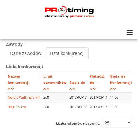
Lista zawodów
>
III BIEGU PAMIĘCI KRZYŚKA KUCZYŃSKIEGO
Zawody
Dane zawodów
Lista konkurencji
Lista konkurencji
Nazwa
Limit
Płatność
Godzina
konkurencji
zawodników
Zapis do
do
konkurencji
Nordic Walking 5 km
200
2017-03-17
2017-03-17
11:00
Z
Bieg 2.5 km
500
2017-03-17
2017-03-17
11:00
Z
Liczba rekordów na stronie: