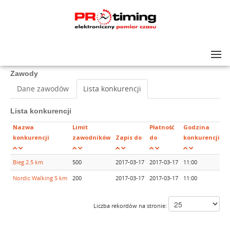
Lista zawodów
>
III BIEGU PAMIĘCI KRZYŚKA KUCZYŃSKIEGO
Zawody
Dane zawodów
Lista konkurencji
Lista konkurencji
Nazwa
Limit
Płatność
Godzina
konkurencji
zawodników
Zapis do
do
konkurencji
Bieg 2.5 km
500
2017-03-17
2017-03-17
11:00
Z
Nordic Walking 5 km
200
2017-03-17
2017-03-17
11:00
Z
Liczba rekordów na stronie: