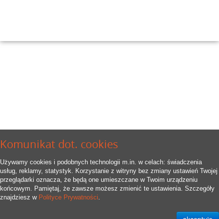
Komunikat dot. cookies
Używamy cookies i podobnych technologii m.in. w celach: świadczenia
usług, reklamy, statystyk. Korzystanie z witryny bez zmiany ustawień Twojej
przeglądarki oznacza, że będą one umieszczane w Twoim urządzeniu
końcowym. Pamiętaj, że zawsze możesz zmienić te ustawienia. Szczegóły
znajdziesz w
Polityce Prywatności
.