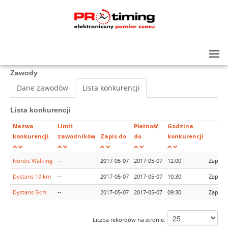
Lista zawodów
>
III EKOBIEG
Zawody
Dane zawodów
Lista konkurencji
Lista konkurencji
Nazwa
Limit
Płatność
Godzina
konkurencji
zawodników
Zapis do
do
konkurencji
Nordic Walking
--
2017-05-07
2017-05-07
12:00
Zapisy
Dystans 10 km
--
2017-05-07
2017-05-07
10:30
Zapisy
Dystans 5km
--
2017-05-07
2017-05-07
09:30
Zapisy
Liczba rekordów na stronie: