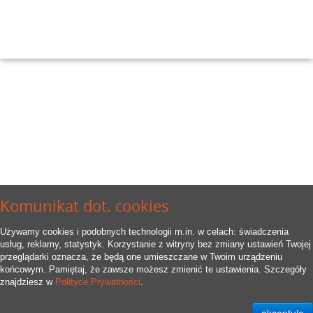
Komunikat dot. cookies
Używamy cookies i podobnych technologii m.in. w celach: świadczenia
usług, reklamy, statystyk. Korzystanie z witryny bez zmiany ustawień Twojej
przeglądarki oznacza, że będą one umieszczane w Twoim urządzeniu
końcowym. Pamiętaj, że zawsze możesz zmienić te ustawienia. Szczegóły
znajdziesz w
Polityce Prywatności
.