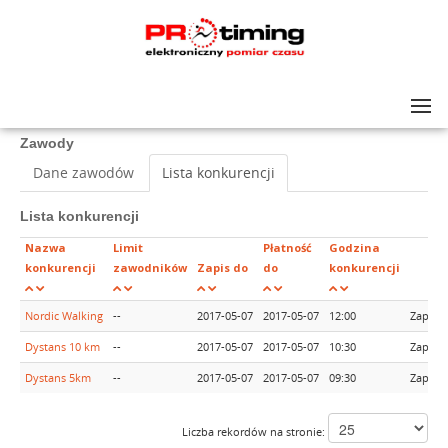
Lista zawodów
>
III EKOBIEG
Zawody
Dane zawodów
Lista konkurencji
Lista konkurencji
Nazwa
Limit
Płatność
Godzina
konkurencji
zawodników
Zapis do
do
konkurencji
Nordic Walking
--
2017-05-07
2017-05-07
12:00
Zapisy
Dystans 10 km
--
2017-05-07
2017-05-07
10:30
Zapisy
Dystans 5km
--
2017-05-07
2017-05-07
09:30
Zapisy
Liczba rekordów na stronie: