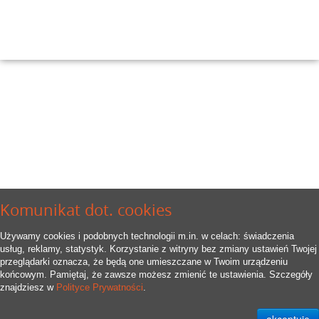
Komunikat dot. cookies
Używamy cookies i podobnych technologii m.in. w celach: świadczenia
usług, reklamy, statystyk. Korzystanie z witryny bez zmiany ustawień Twojej
przeglądarki oznacza, że będą one umieszczane w Twoim urządzeniu
końcowym. Pamiętaj, że zawsze możesz zmienić te ustawienia. Szczegóły
znajdziesz w
Polityce Prywatności
.