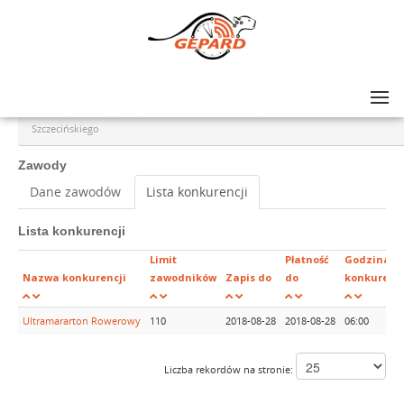
Lista zawodów
>
Ultra Gryfus Turystyczny Ultramararton Rowerowy Dookoła Zalewu
Szczecińskiego
Zawody
Dane zawodów
Lista konkurencji
Lista konkurencji
Limit
Płatność
Godzina
Nazwa konkurencji
zawodników
Zapis do
do
konkurencj
Ultramararton Rowerowy
110
2018-08-28
2018-08-28
06:00
Liczba rekordów na stronie: