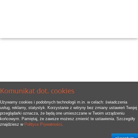
Komunikat dot. cookies
Używamy cookies i podobnych technologii m.in. w celach: świadczenia
usług, reklamy, statystyk. Korzystanie z witryny bez zmiany ustawień Twojej
przeglądarki oznacza, że będą one umieszczane w Twoim urządzeniu
końcowym. Pamiętaj, że zawsze możesz zmienić te ustawienia. Szczegóły
znajdziesz w
Polityce Prywatności
.