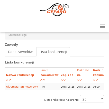
Lista zawodów
>
Ultra Gryfus Turystyczny Ultramararton Rowerowy Dookoła Zalewu
Szczecińskiego
Zawody
Dane zawodów
Lista konkurencji
Lista konkurencji
Limit
Płatność
Godzina
Nazwa konkurencji
zawodników
Zapis do
do
konkurencj
Ultramararton Rowerowy
110
2018-08-28
2018-08-28
06:00
Liczba rekordów na stronie: