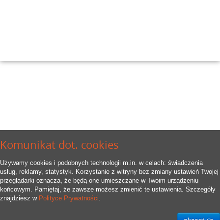
Komunikat dot. cookies
Używamy cookies i podobnych technologii m.in. w celach: świadczenia
usług, reklamy, statystyk. Korzystanie z witryny bez zmiany ustawień Twojej
przeglądarki oznacza, że będą one umieszczane w Twoim urządzeniu
końcowym. Pamiętaj, że zawsze możesz zmienić te ustawienia. Szczegóły
znajdziesz w
Polityce Prywatności
.